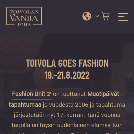
Toivolan vanha piha
Jyväskylän
Siirry
kauneimmassa
suoraan
pihapiirissä
sisältöön
erilaiset
TOIVOLA GOES FASHION
palvelut
ja
19.-21.8.2022
tapahtumat
tarjoavat
Fashion Unit
on tuottanut
Muotipäivät -
kiireettömiä
ja
tapahtumaa
jo vuodesta 2006 ja tapahtuma
hyviä
järjestetään nyt 17. kerran. Tänä vuonna
hetkiä
tarjolla on täysin uudenlainen elämys, kun
ympäri