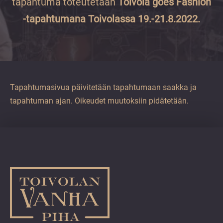
tapahtuma toteutetaan
Toivola goes Fashion
vuoden.
-tapahtumana
Toivolassa 19.-21.8.2022.
Tapahtumasivua päivitetään tapahtumaan saakka ja
tapahtuman ajan. Oikeudet muutoksiin pidätetään.