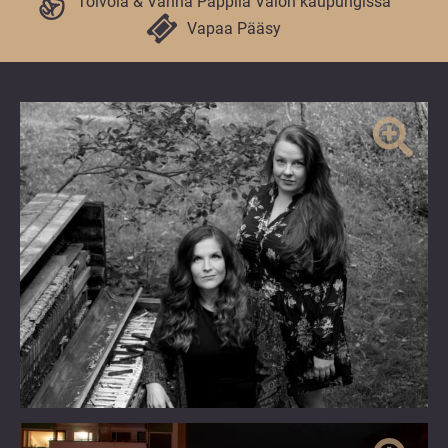
Toivola & Vanha Pappila Valon kaupungissa
Vapaa Pääsy