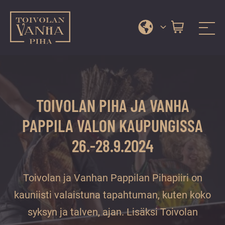
Toivolan vanha piha
Jyväskylän
Siirry
kauneimmassa
suoraan
pihapiirissä
sisältöön
erilaiset
TOIVOLAN PIHA JA VANHA
palvelut
ja
PAPPILA VALON KAUPUNGISSA
tapahtumat
26.-28.9.2024
tarjoavat
kiireettömiä
ja
Toivolan ja Vanhan Pappilan Pihapiiri on
hyviä
kauniisti valaistuna tapahtuman, kuten koko
hetkiä
syksyn ja talven, ajan. Lisäksi Toivolan
ympäri