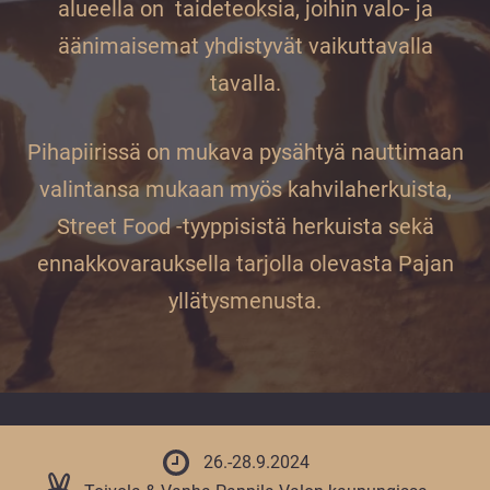
vuoden.
alueella on taideteoksia, joihin valo- ja
äänimaisemat yhdistyvät vaikuttavalla
tavalla.
Pihapiirissä on mukava pysähtyä nauttimaan
valintansa mukaan myös kahvilaherkuista,
Street Food -tyyppisistä herkuista sekä
ennakkovarauksella tarjolla olevasta Pajan
yllätysmenusta.
26.-28.9.2024