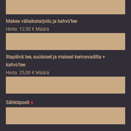
Määrä
Makea väliaikatarjoilu ja kahvi/tee
Hinta:
12,50 €
Määrä
Iltapäivä tee, suolaiset ja makeat kerrosvadilta +
Määrä
kahvi/tee
Hinta:
25,00 €
Määrä
Sähköposti
*