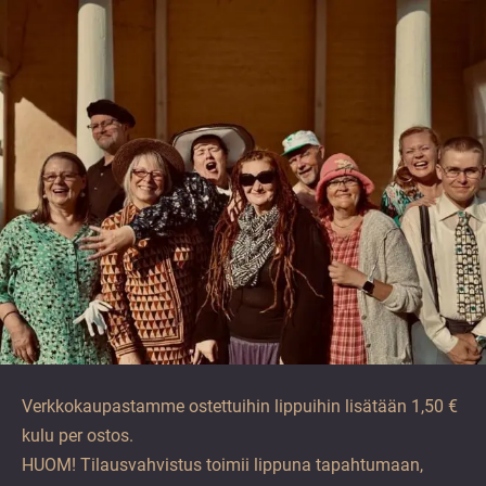
validointitarkoituksiin
ja
tulee
jättää
koskemattomaksi.
Verkkokaupastamme ostettuihin lippuihin lisätään 1,50 €
kulu per ostos.
HUOM! Tilausvahvistus toimii lippuna tapahtumaan,