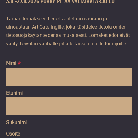
3.8.-27.8.2025 POKKA PITÄÄ VÄLIAIKATARJOILUT
Tämän lomakkeen tiedot välitetään suoraan ja
ainoastaan Art Cateringille, joka käsittelee tietoja omien
tietosuojakäytänteidensä mukaisesti. Lomaketiedot eivät
välity Toivolan vanhalle pihalle tai sen muille toimijoille.
Nimi
*
Hidden
Hidden
Hidden
Hidden
Liidityökalu
utm_source
utm_medium
utm_campaign
Etunimi
Sukunimi
Osoite