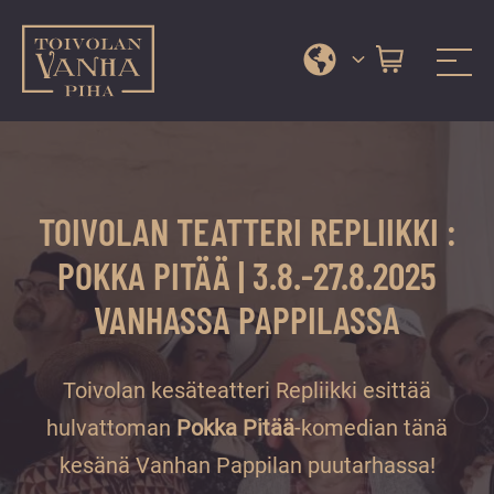
Toivolan vanha piha
Jyväskylän
Siirry
kauneimmassa
suoraan
pihapiirissä
sisältöön
erilaiset
TOIVOLAN TEATTERI REPLIIKKI :
palvelut
ja
POKKA PITÄÄ | 3.8.-27.8.2025
tapahtumat
VANHASSA PAPPILASSA
tarjoavat
kiireettömiä
ja
Toivolan kesäteatteri Repliikki esittää
hyviä
hulvattoman
Pokka Pitää
-komedian tänä
hetkiä
kesänä Vanhan Pappilan puutarhassa!
ympäri