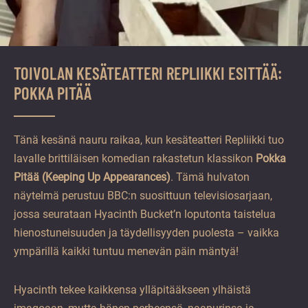
TOIVOLAN KESÄTEATTERI REPLIIKKI ESITTÄÄ:
POKKA PITÄÄ
Tänä kesänä nauru raikaa, kun kesäteatteri Repliikki tuo
lavalle brittiläisen komedian rakastetun klassikon
Pokka
Pitää (Keeping Up Appearances)
. Tämä hulvaton
näytelmä perustuu BBC:n suosittuun televisiosarjaan,
jossa seurataan Hyacinth Bucket’n loputonta taistelua
hienostuneisuuden ja täydellisyyden puolesta – vaikka
ympärillä kaikki tuntuu menevän päin mäntyä!
Hyacinth tekee kaikkensa ylläpitääkseen ylhäistä