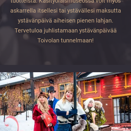
tuotteista. Käsityöläismuseossa voit myös
vuoden.
askarrella itsellesi tai ystävällesi maksutta
ystävänpäivä aiheisen pienen lahjan.
Tervetuloa juhlistamaan ystävänpäivää
Toivolan tunnelmaan!