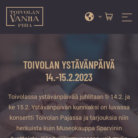
Toivolan vanha piha
Jyväskylän
Siirry
kauneimmassa
suoraan
pihapiirissä
sisältöön
erilaiset
TOIVOLAN YSTÄVÄNPÄIVÄ
palvelut
ja
14.-15.2.2023
tapahtumat
tarjoavat
Toivolassa ystävänpäivää juhlitaan ti 14.2. ja
kiireettömiä
ja
ke 15.2. Ystävänpäivän kunniaksi on luvassa
hyviä
konsertti Toivolan Pajassa ja tarjouksia niin
hetkiä
herkuista kuin Museokauppa Sparvinin
ympäri