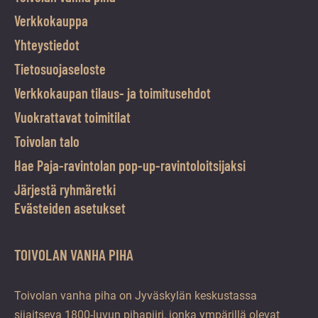
Verkkokauppa
Yhteystiedot
Tietosuojaseloste
Verkkokaupan tilaus- ja toimitusehdot
Vuokrattavat toimitilat
Toivolan talo
Hae Paja-ravintolan pop-up-ravintoloitsijaksi
Järjestä ryhmäretki
Evästeiden asetukset
TOIVOLAN VANHA PIHA
Toivolan vanha piha on Jyväskylän keskustassa
sijaitseva 1800-luvun pihapiiri, jonka ympärillä olevat