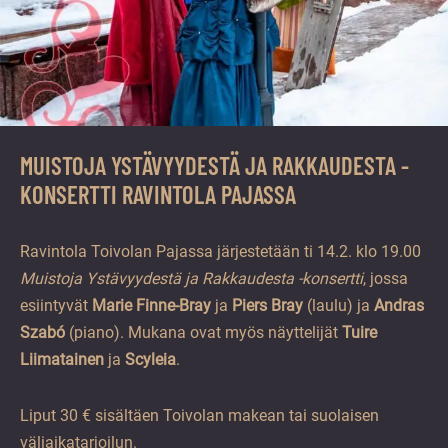
MUISTOJA YSTÄVYYDESTÄ JA RAKKAUDESTA -
KONSERTTI RAVINTOLA PAJASSA
Ravintola Toivolan Pajassa järjestetään ti 14.2. klo 19.00
Muistoja Ystävyydestä ja Rakkaudesta -konsertti
, jossa
esiintyvät
Marie Finne-Bray
ja
Piers Bray
(laulu) ja
Andras
Szabó
(piano). Mukana ovat myös näyttelijät
Tuire
Liimatainen
ja
Scyleia
.
Liput 30 € sisältäen Toivolan makean tai suolaisen
väliaikatarjoilun.