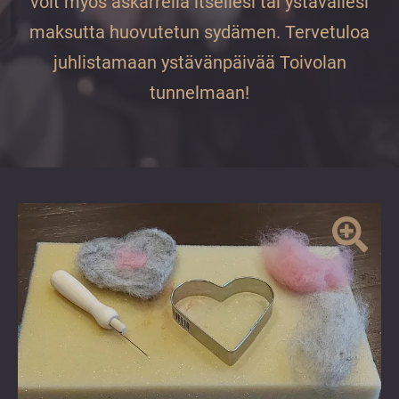
voit myös askarrella itsellesi tai ystävällesi
vuoden.
maksutta huovutetun sydämen. Tervetuloa
juhlistamaan ystävänpäivää Toivolan
tunnelmaan!