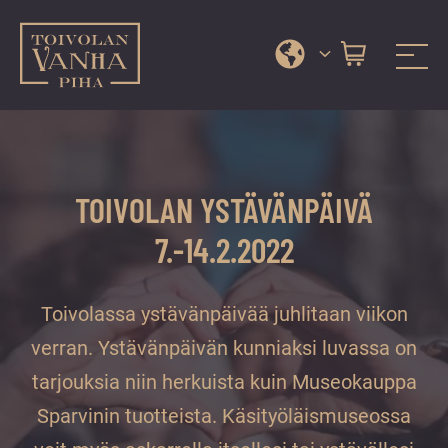
Toivolan vanha piha
Jyväskylän
Siirry
kauneimmassa
suoraan
pihapiirissä
sisältöön
erilaiset
TOIVOLAN YSTÄVÄNPÄIVÄ
palvelut
ja
7.-14.2.2022
tapahtumat
tarjoavat
Toivolassa ystävänpäivää juhlitaan viikon
kiireettömiä
ja
verran. Ystävänpäivän kunniaksi luvassa on
hyviä
tarjouksia niin herkuista kuin Museokauppa
hetkiä
Sparvinin tuotteista. Käsityöläismuseossa
ympäri