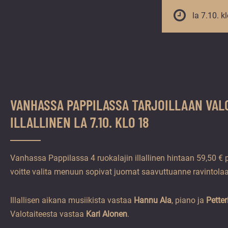
vuoden.
la 7.10. k
VANHASSA PAPPILASSA TARJOILLAAN VAL
ILLALLINEN LA 7.10. KLO 18
Vanhassa Pappilassa 4 ruokalajin illallinen hintaan 59,50 € p
voitte valita menuun sopivat juomat saavuttuanne ravintol
Illallisen aikana musiikista vastaa
Hannu Ala
, piano ja
Petter
Valotaiteesta vastaa
Kari Alonen
.