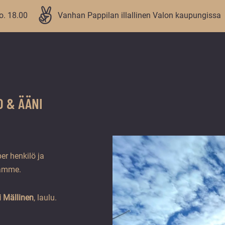
lo. 18.00
Vanhan Pappilan illallinen Valon kaupungissa
O & ÄÄNI
er henkilö ja
aamme.
i Mällinen
, laulu.