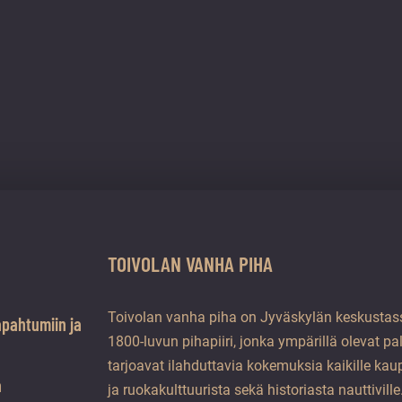
TOIVOLAN VANHA PIHA
Toivolan vanha piha on Jyväskylän keskustass
apahtumiin ja
1800-luvun pihapiiri, jonka ympärillä olevat pa
tarjoavat ilahduttavia kokemuksia kaikille kaup
a
ja ruokakulttuurista sekä historiasta nauttiville