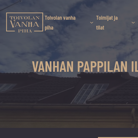
Siirry
suoraan
sisältöön
Toivolan vanha
Toimijat ja
Toivolan vanha piha
piha
tilat
Jyväskylän
kauneimmassa
pihapiirissä
VANHAN PAPPILAN IL
erilaiset
palvelut
ja
tapahtumat
tarjoavat
kiireettömiä
ja
hyviä
hetkiä
ympäri