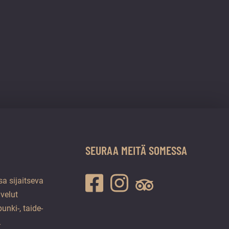
SEURAA MEITÄ SOMESSA
a sijaitseva
lvelut
unki-, taide-
.