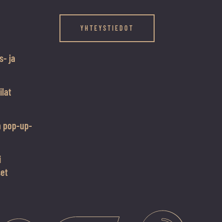
YHTEYSTIEDOT
s- ja
ilat
n pop-up-
i
set