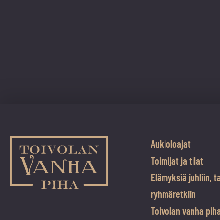
Aukioloajat
Toimijat ja tilat
Elämyksiä juhliin, t
ryhmäretkiin
Toivolan vanha pih