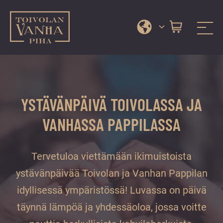
Toivolan vanha piha
Jyväskylän
Siirry
kauneimmassa
suoraan
pihapiirissä
sisältöön
erilaiset
YSTÄVÄNPÄIVÄ TOIVOLASSA JA
palvelut
ja
VANHASSA PAPPILASSA
tapahtumat
tarjoavat
Tervetuloa viettämään ikimuistoista
kiireettömiä
ja
ystävänpäivää Toivolan ja Vanhan Pappilan
hyviä
idyllisessä ympäristössä! Luvassa on päivä
hetkiä
täynnä lämpöä ja yhdessäoloa, jossa voitte
ympäri