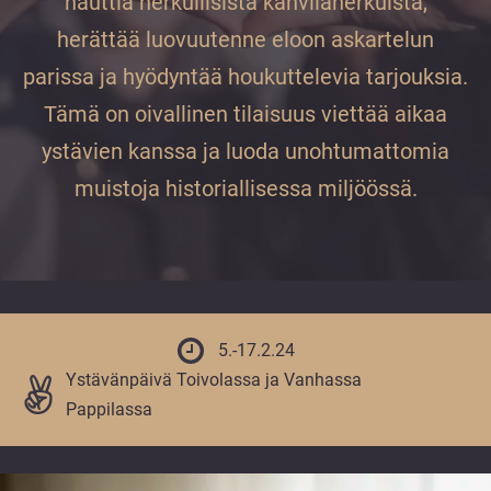
nauttia herkullisista kahvilaherkuista,
vuoden.
herättää luovuutenne eloon askartelun
parissa ja hyödyntää houkuttelevia tarjouksia.
Tämä on oivallinen tilaisuus viettää aikaa
ystävien kanssa ja luoda unohtumattomia
muistoja historiallisessa miljöössä.
5.-17.2.24
Ystävänpäivä Toivolassa ja Vanhassa
Pappilassa