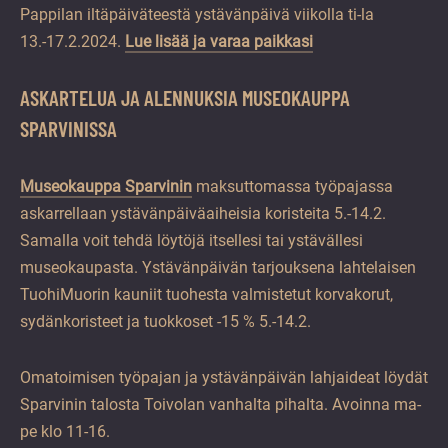
Pappilan iltäpäiväteestä ystävänpäivä viikolla ti-la
13.-17.2.2024.
Lue lisää ja varaa paikkasi
ASKARTELUA JA ALENNUKSIA MUSEOKAUPPA
SPARVINISSA
Museokauppa Sparvinin
maksuttomassa työpajassa
askarrellaan ystävänpäiväaiheisia koristeita 5.-14.2.
Samalla voit tehdä löytöjä itsellesi tai ystävällesi
museokaupasta. Ystävänpäivän tarjouksena lahtelaisen
TuohiMuorin kauniit tuohesta valmistetut korvakorut,
sydänkoristeet ja tuokkoset -15 % 5.-14.2.
Omatoimisen työpajan ja ystävänpäivän lahjaideat löydät
Sparvinin talosta Toivolan vanhalta pihalta. Avoinna ma-
pe klo 11-16.