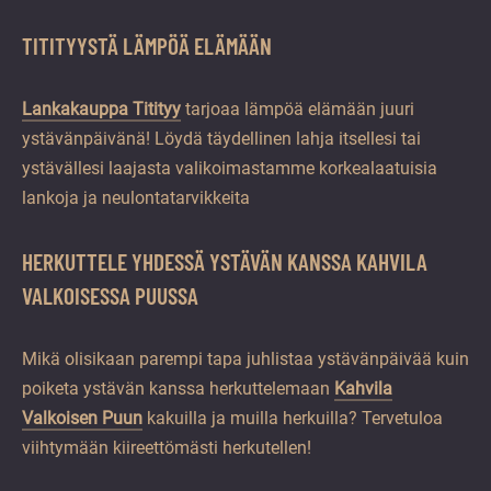
TITITYYSTÄ LÄMPÖÄ ELÄMÄÄN
Lankakauppa Titityy
tarjoaa lämpöä elämään juuri
ystävänpäivänä! Löydä täydellinen lahja itsellesi tai
ystävällesi laajasta valikoimastamme korkealaatuisia
lankoja ja neulontatarvikkeita
HERKUTTELE YHDESSÄ YSTÄVÄN KANSSA KAHVILA
VALKOISESSA PUUSSA
Mikä olisikaan parempi tapa juhlistaa ystävänpäivää kuin
poiketa ystävän kanssa herkuttelemaan
Kahvila
Valkoisen Puun
kakuilla ja muilla herkuilla? Tervetuloa
viihtymään kiireettömästi herkutellen!