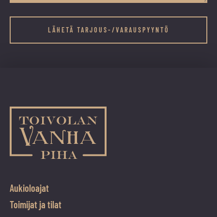
Comments
Kenttä
on
validointitarkoituksiin
ja
tulee
jättää
koskemattomaksi.
Aukioloajat
Toimijat ja tilat