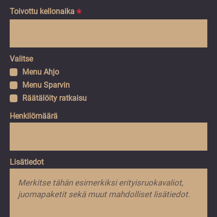
PP
Toivottu kellonaika
*
sl
VV
Valitse
Menu Ahjo
Menu Sparvin
Räätälöity ratkaisu
Henkilömäärä
Lisätiedot