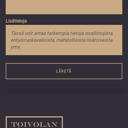
Lisätietoja
Comments
Kenttä
on
validointitarkoituksiin
ja
tulee