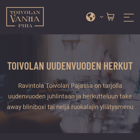
Toivolan vanha piha
Jyväskylän
Siirry
kauneimmassa
suoraan
pihapiirissä
sisältöön
erilaiset
TOIVOLAN UUDENVUODEN HERKUT
palvelut
ja
tapahtumat
Ravintola Toivolan Pajassa on tarjolla
tarjoavat
uudenvuoden juhlintaan ja herkutteluun take
kiireettömiä
away bliniboxi tai neljä ruokalajin yllätysmenu
ja
hyviä
hetkiä
ympäri