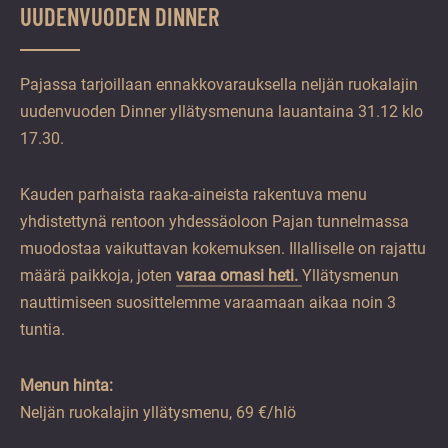
UUDENVUODEN DINNER
Pajassa tarjoillaan ennakkovarauksella neljän ruokalajin
uudenvuoden Dinner yllätysmenuna lauantaina 31.12 klo
17.30.
Kauden parhaista raaka-aineista rakentuva menu
yhdistettynä rentoon yhdessäoloon Pajan tunnelmassa
muodostaa vaikuttavan kokemuksen. Illalliselle on rajattu
määrä paikkoja, joten
varaa omasi heti.
Yllätysmenun
nauttimiseen suosittelemme varaamaan aikaa noin 3
tuntia.
Menun hinta:
Neljän ruokalajin yllätysmenu, 69 €/hlö