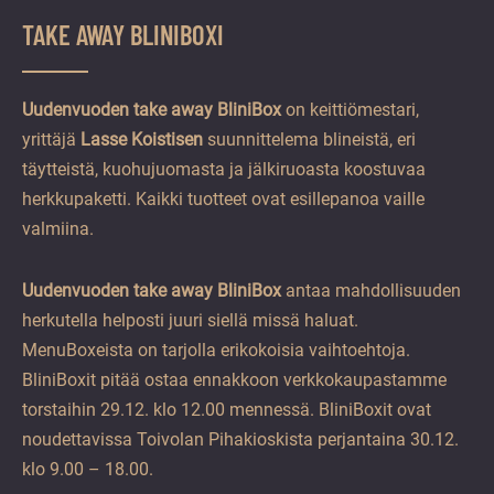
TAKE AWAY BLINIBOXI
Uudenvuoden take away BliniBox
on keittiömestari,
yrittäjä
Lasse Koistisen
suunnittelema blineistä, eri
täytteistä, kuohujuomasta ja jälkiruoasta koostuvaa
herkkupaketti. Kaikki tuotteet ovat esillepanoa vaille
valmiina.
Uudenvuoden take away BliniBox
antaa mahdollisuuden
herkutella helposti juuri siellä missä haluat.
MenuBoxeista on tarjolla erikokoisia vaihtoehtoja.
BliniBoxit pitää ostaa ennakkoon verkkokaupastamme
torstaihin 29.12. klo 12.00 mennessä. BliniBoxit ovat
noudettavissa Toivolan Pihakioskista perjantaina 30.12.
klo 9.00 – 18.00.