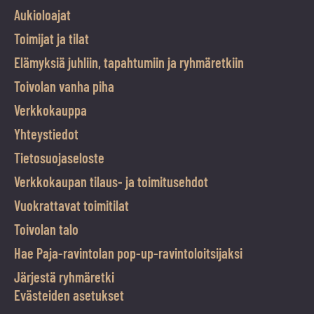
Aukioloajat
Toimijat ja tilat
Elämyksiä juhliin, tapahtumiin ja ryhmäretkiin
Toivolan vanha piha
Verkkokauppa
Yhteystiedot
Tietosuojaseloste
Verkkokaupan tilaus- ja toimitusehdot
Vuokrattavat toimitilat
Toivolan talo
Hae Paja-ravintolan pop-up-ravintoloitsijaksi
Järjestä ryhmäretki
Evästeiden asetukset