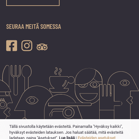
SEURAA MEITÄ SOMESSA
Tällä sivustolla käytetään evästeitä. Painamalla "Hyväksy kaikki",
hyväksyt evästeiden latauksen. Jos haluat säätää, mitä evästeitä
ladataan, paina "Asetukset".
Lue lisää
|
Evästeiden asetukset