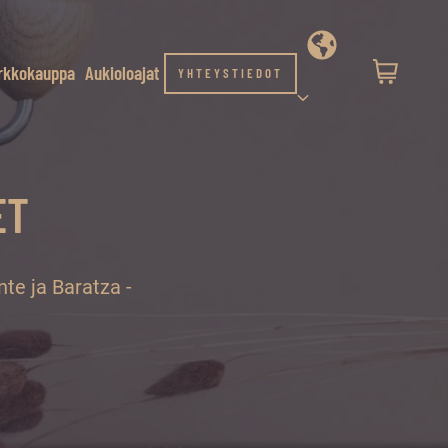
rkkokauppa
Aukioloajat
YHTEYSTIEDOT
ET
e ja Baratza -