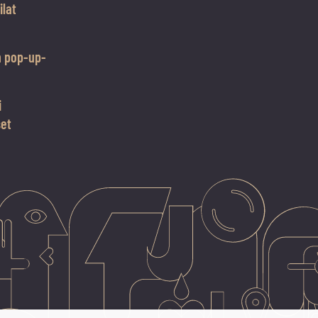
ilat
n pop-up-
i
set