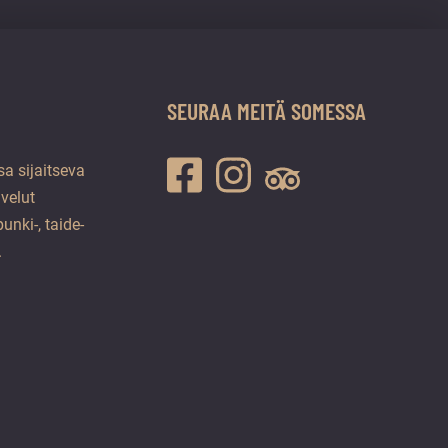
SEURAA MEITÄ SOMESSA
a sijaitseva
lvelut
unki-, taide-
.