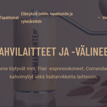
Elämyksiä juhliin, tapahtumiin ja
Tapahtumat
Ve
ryhmäretkiin
AHVILAITTEET JA -VÄLINE
me löytyvät mm. Flair -espressokoneet, Comandant
kahvimyllyt sekä lisätarvikkeita laitteisiin.