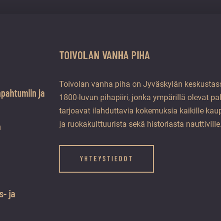
TOIVOLAN VANHA PIHA
Toivolan vanha piha on Jyväskylän keskustass
apahtumiin ja
1800-luvun pihapiiri, jonka ympärillä olevat pa
tarjoavat ilahduttavia kokemuksia kaikille kaup
ja ruokakulttuurista sekä historiasta nauttiville
a
YHTEYSTIEDOT
s- ja