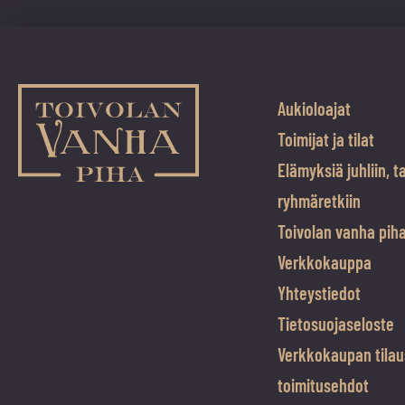
Aukioloajat
Toimijat ja tilat
Elämyksiä juhliin, t
ryhmäretkiin
Toivolan vanha pih
Verkkokauppa
Yhteystiedot
Tietosuojaseloste
Verkkokaupan tilau
toimitusehdot