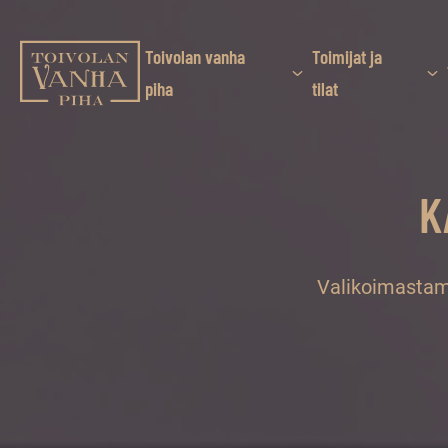
Siirry
suoraan
sisältöön
Toivolan vanha
Toimijat ja
Toivolan vanha piha
piha
tilat
Jyväskylän
kauneimmassa
pihapiirissä
K
erilaiset
palvelut
ja
tapahtumat
Valikoimastam
tarjoavat
kiireettömiä
ja
hyviä
hetkiä
ympäri