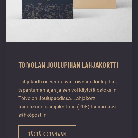
TOIVOLAN JOULUPIHAN LAHJAKORTTI
Lahjakortti on voimassa Toivolan Joulupiha -
tapahtuman ajan ja sen voi käyttää ostoksiin
Toivolan Joulupuodissa. Lahjakortti
toimitetaan e-lahjakorttina (PDF) haluamaasi
sähköpostiin.
TÄSTÄ OSTAMAAN