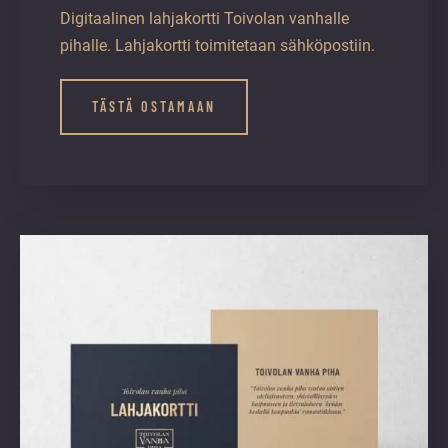
Digitaalinen lahjakortti Toivolan vanhalle
pihalle. Lahjakortti toimitetaan sähköpostiin.
TÄSTÄ OSTAMAAN