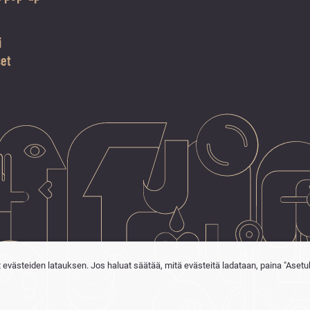
i
set
t evästeiden latauksen. Jos haluat säätää, mitä evästeitä ladataan, paina "Asetu