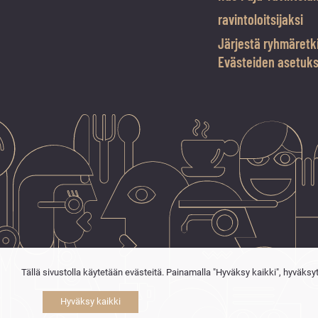
ravintoloitsijaksi
Järjestä ryhmäretk
Evästeiden asetuk
Tällä sivustolla käytetään evästeitä. Painamalla "Hyväksy kaikki", hyväksy
Hyväksy kaikki