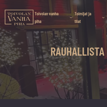
Siirry
suoraan
sisältöön
Toivolan vanha
Toimijat ja
Toivolan vanha piha
piha
tilat
Jyväskylän
kauneimmassa
pihapiirissä
RAUHALLISTA
erilaiset
palvelut
ja
tapahtumat
tarjoavat
kiireettömiä
ja
hyviä
hetkiä
ympäri