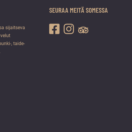
SEURAA MEITÄ SOMESSA
a sijaitseva
lvelut
unki-, taide-
.