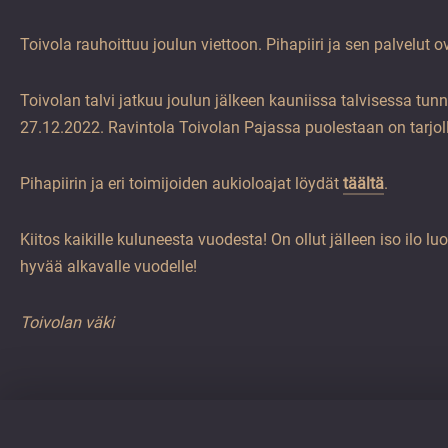
vuoden.
Toivola rauhoittuu joulun viettoon. Pihapiiri ja sen palvelut o
Toivolan talvi jatkuu joulun jälkeen kauniissa talvisessa t
27.12.2022. Ravintola Toivolan Pajassa puolestaan on tarjo
Pihapiirin ja eri toimijoiden aukioloajat löydät
täältä
.
Kiitos kaikille kuluneesta vuodesta! On ollut jälleen iso il
hyvää alkavalle vuodelle!
Toivolan väki