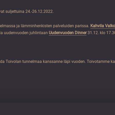
vat suljettuina 24.-26.12.2022.
unnelmassa ja lämminhenkisten palveluiden parissa.
Kahvila Valk
lla uudenvuoden juhlintaan
Uudenvuoden Dinner
31.12. klo 17.3
o luoda Toivolan tunnelmaa kanssanne läpi vuoden. Toivotamme kai