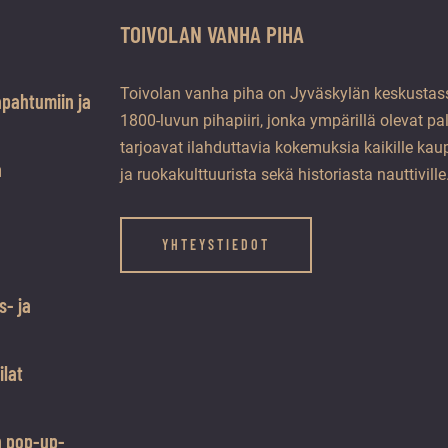
TOIVOLAN VANHA PIHA
Toivolan vanha piha on Jyväskylän keskustass
apahtumiin ja
1800-luvun pihapiiri, jonka ympärillä olevat pa
tarjoavat ilahduttavia kokemuksia kaikille kaup
a
ja ruokakulttuurista sekä historiasta nauttiville
YHTEYSTIEDOT
s- ja
ilat
n pop-up-