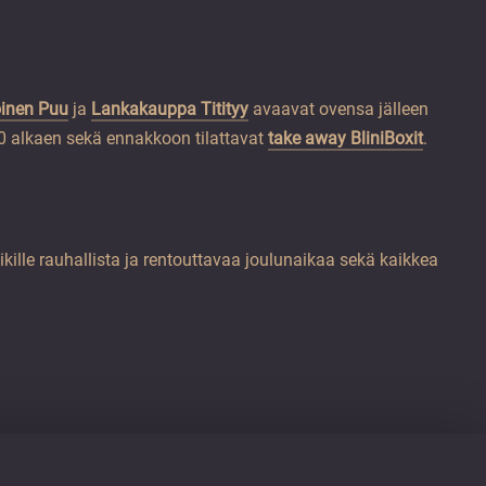
oinen Puu
ja
Lankakauppa Titityy
avaavat ovensa jälleen
0 alkaen sekä ennakkoon tilattavat
take away BliniBoxit
.
kille rauhallista ja rentouttavaa joulunaikaa sekä kaikkea