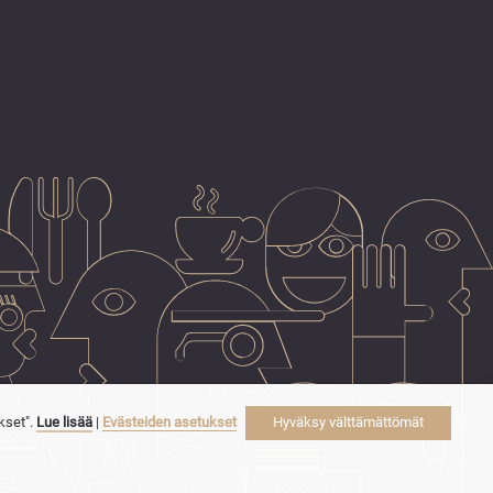
kset".
Lue lisää
|
Evästeiden asetukset
Hyväksy välttämättömät