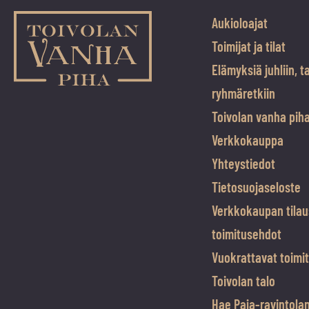
Aukioloajat
Toimijat ja tilat
Elämyksiä juhliin, t
ryhmäretkiin
Toivolan vanha pih
Verkkokauppa
Yhteystiedot
Tietosuojaseloste
Verkkokaupan tilau
toimitusehdot
Vuokrattavat toimit
Toivolan talo
Hae Paja-ravintola