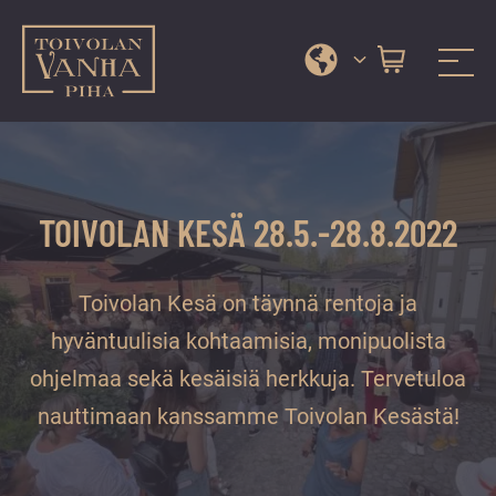
Toivolan vanha piha
Jyväskylän
Siirry
kauneimmassa
suoraan
pihapiirissä
sisältöön
erilaiset
TOIVOLAN KESÄ 28.5.-28.8.2022
palvelut
ja
tapahtumat
Toivolan Kesä on täynnä rentoja ja
tarjoavat
hyväntuulisia kohtaamisia, monipuolista
kiireettömiä
ohjelmaa sekä kesäisiä herkkuja. Tervetuloa
ja
hyviä
nauttimaan kanssamme Toivolan Kesästä!
hetkiä
ympäri